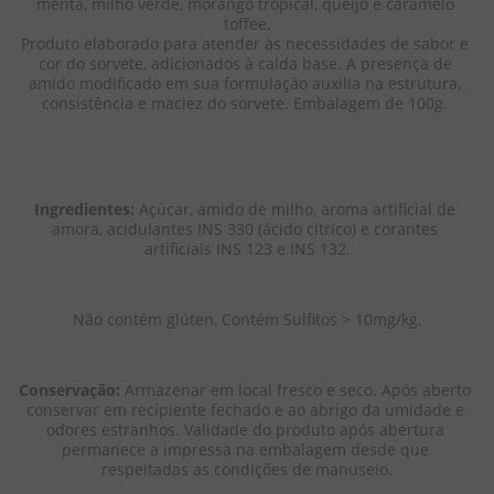
menta, milho verde, morango tropical, queijo e caramelo 
toffee.

Produto elaborado para atender às necessidades de sabor e 
cor do sorvete, adicionados à calda base. A presença de 
amido modificado em sua formulação auxilia na estrutura, 
consistência e maciez do sorvete. Embalagem de 100g. 
Ingredientes:
 Açúcar, amido de milho, aroma artificial de 
amora, acidulantes INS 330 (ácido cítrico) e corantes 
artificiais INS 123 e INS 132.
Não contém glúten, Contém Sulfitos > 10mg/kg.
Conservação: 
Armazenar em local fresco e seco. Após aberto 
conservar em recipiente fechado e ao abrigo da umidade e 
odores estranhos. Validade do produto após abertura 
permanece a impressa na embalagem desde que 
respeitadas as condições de manuseio.