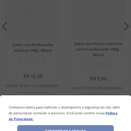
Sabor em Pó para Sorvete
Sabor em Pó Pistache
Leite Condensado 100g -
Italiano 100g - Marvi
Marvi
R$
12
,
59
R$
5
,
99
EM ATÉ
1
X
R$
12
,
59
SEM JUROS
EM ATÉ
1
X
R$
5
,
99
SEM JUROS
－
＋
－
＋
Coletamos dados para melhorar o desempenho e segurança do site, além
de personalizar conteúdo e anúncios. Você pode conferir nossa
Política
de Privacidade.
COMPRAR
COMPRAR