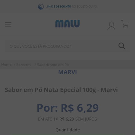
3% DE DESCONTO
NO BOLETO OU PIX
O QUE VOCÊ ESTÁ PROCURANDO?
TERMOS MAIS BUSCADOS
Sorvetes
Saborizante em Pó
MARVI
1
º
bala
2
º
chocolate
Sabor em Pó Nata Epecial 100g - Marvi
3
º
pirulito
4
º
férias 2026
R$
6
,
29
5
º
amendoim
EM ATÉ
1
X
R$
6
,
29
SEM JUROS
6
º
chiclete
Quantidade
7
º
salgadinho