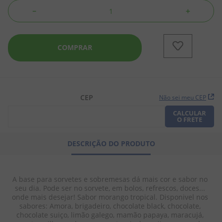
－
＋
8
º
pipoca
9
º
biscoito
COMPRAR
10
º
kit junina
CEP
Não sei meu CEP
CALCULAR
O FRETE
DESCRIÇÃO DO PRODUTO
A base para sorvetes e sobremesas dá mais cor e sabor no 
seu dia. Pode ser no sorvete, em bolos, refrescos, doces... 
onde mais desejar! Sabor morango tropical. Disponivel nos 
sabores: Amora, brigadeiro, chocolate black, chocolate, 
chocolate suiço, limão galego, mamão papaya, maracujá, 