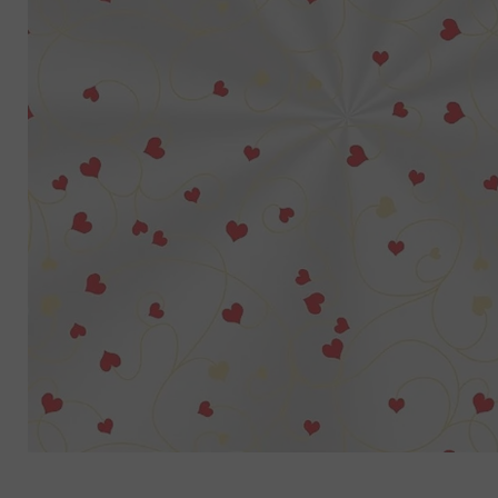
8
º
chiclete
9
º
doce leite
10
º
pipoca