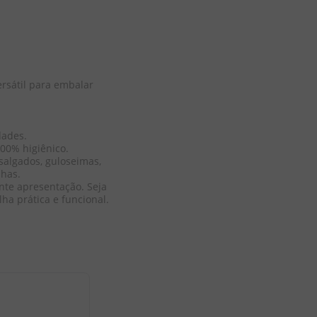
rsátil para embalar 
ades.

100% higiênico.

salgados, guloseimas, 
has.

te apresentação. Seja 
lha prática e funcional.