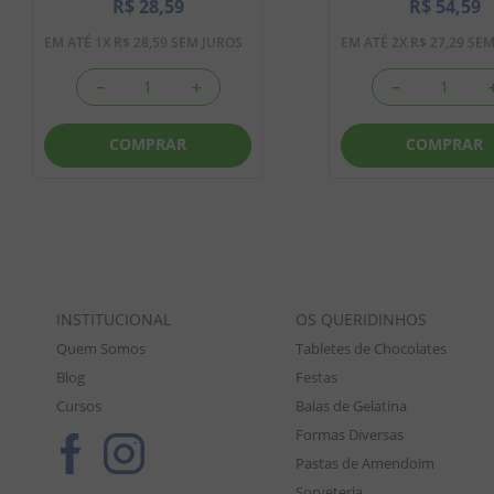
R$
28
,
59
R$
54
,
59
EM ATÉ
1
X
R$
28
,
59
SEM JUROS
EM ATÉ
2
X
R$
27
,
29
SEM
－
＋
－
COMPRAR
COMPRAR
INSTITUCIONAL
OS QUERIDINHOS
Quem Somos
Tabletes de Chocolates
Blog
Festas
Cursos
Balas de Gelatina
Formas Diversas
Pastas de Amendoim
Sorveteria