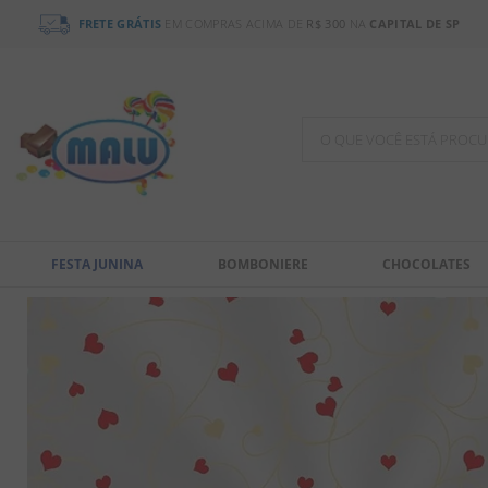
FRETE GRÁTIS
EM COMPRAS ACIMA DE
R$ 300
NA
CAPITAL DE SP
O QUE VOCÊ ESTÁ PR
TERMOS MAIS BUSCADOS
1
º
chocolate
FESTA JUNINA
BOMBONIERE
CHOCOLATES
2
º
bala
3
º
pirulito
4
º
férias 2026
5
º
amendoim
6
º
salgadinho
7
º
biscoito