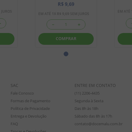
R$
9
,
69
 JUROS
EM ATÉ
EM ATÉ
1
X
R$
9
,
69
SEM JUROS
＋
－
＋
COMPRAR
SAC
ENTRE EM CONTATO
Fale Conosco
(11) 2206-4435
Formas de Pagamento
Segunda à Sexta
Política de Privacidade
Das 8h às 18h
Entrega e Devolução
Sábado das 8h às 17h
FAQ
contato@docemalu.com.br
Trocas e Devoluções