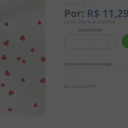
R$
11
,
2
EM ATÉ
1
X
R$
11
,
29
SEM JUROS
Quantidade
－
＋
Não sei meu CEP