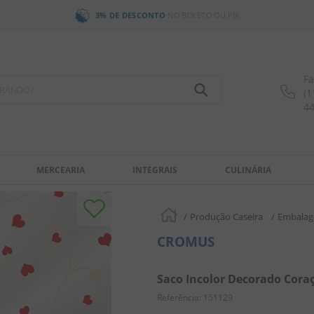
3% DE DESCONTO
NO BOLETO OU PIX
Fa
OCURANDO?
(1
4
MERCEARIA
INTEGRAIS
CULINÁRIA
Produção Caseira
Embalag
CROMUS
Saco Incolor Decorado Cora
Referência
:
151129