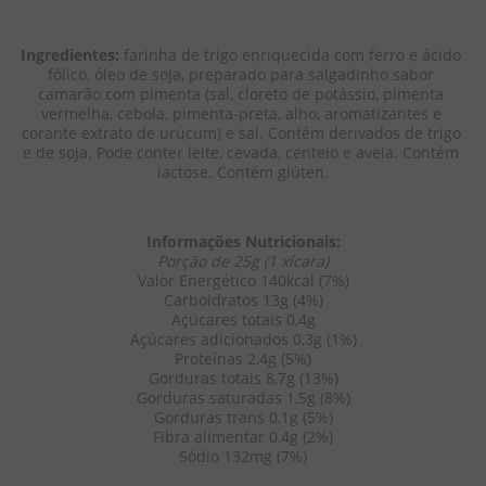
Ingredientes:
 farinha de trigo enriquecida com ferro e ácido 
fólico, óleo de soja, preparado para salgadinho sabor 
camarão com pimenta (sal, cloreto de potássio, pimenta 
vermelha, cebola, pimenta-preta, alho, aromatizantes e 
corante extrato de urucum) e sal. Contém derivados de trigo 
e de soja. Pode conter leite, cevada, centeio e aveia. Contém 
lactose. Contém glúten.
Informações Nutricionais:
Porção de 25g (1 xícara)
Valor Energético 140kcal (7%)
Carboidratos 13g (4%)
Açúcares totais 0,4g
Açúcares adicionados 0,3g (1%)
Proteínas 2,4g (5%)
Gorduras totais 8,7g (13%)
Gorduras saturadas 1,5g (8%)
Gorduras trans 0,1g (5%)
Fibra alimentar 0,4g (2%)
Sódio 132mg (7%)