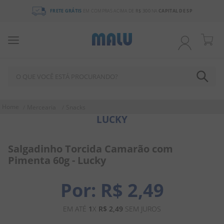
FRETE GRÁTIS
EM COMPRAS ACIMA DE
R$ 300
NA
CAPITAL DE SP
O QUE VOCÊ ESTÁ PROCURANDO?
TERMOS MAIS BUSCADOS
Mercearia
Snacks
LUCKY
1
º
chocolate
2
º
bala
Salgadinho Torcida Camarão com
3
º
pirulito
Pimenta 60g - Lucky
4
º
férias 2026
R$
2
,
49
5
º
amendoim
6
º
salgadinho
EM ATÉ
1
X
R$
2
,
49
SEM JUROS
7
º
chiclete