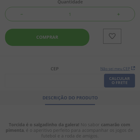
Quantidade
8
º
biscoito
－
＋
9
º
doce leite
10
º
pipoca
COMPRAR
CEP
Não sei meu CEP
CALCULAR
O FRETE
DESCRIÇÃO DO PRODUTO
Torcida é o salgadinho da galera!
 No sabor 
camarão com 
pimenta
, é o aperitivo perfeito para acompanhar os jogos de 
futebol e a roda de amigos.