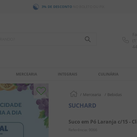
3% DE DESCONTO
NO BOLETO OU PIX
Fa
OCURANDO?
(1
4
MERCEARIA
INTEGRAIS
CULINÁRIA
Mercearia
Bebidas
SUCHARD
Suco em Pó Laranja c/15 - Cl
Referência
:
9066