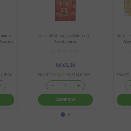
umante
Suco de Morango 200ml c/27 -
Suco em
Paschoal
Aventureiros
Abac
R$
65
,
59
 JUROS
EM ATÉ
3
X
R$
21
,
86
SEM JUROS
EM ATÉ
＋
－
＋
COMPRAR