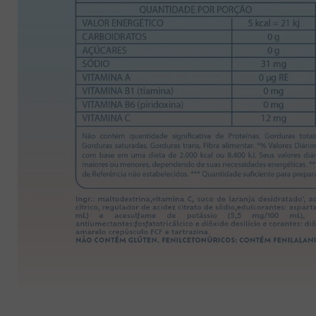
8
º
pipoca
9
º
biscoito
10
º
kit junina