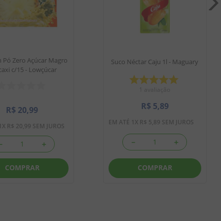
 Pó Zero Açúcar Magro
Suco Néctar Caju 1l - Maguary
axi c/15 - Lowçúcar
1
avaliação
R$
5
,
89
R$
20
,
99
EM ATÉ
1
X
R$
5
,
89
SEM JUROS
1
X
R$
20
,
99
SEM JUROS
－
＋
－
＋
COMPRAR
COMPRAR