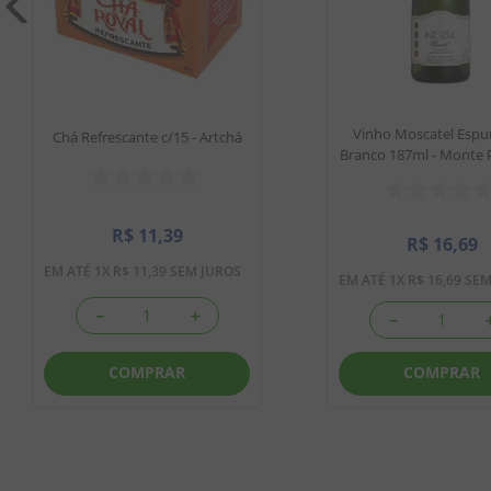
Vinho Moscatel Esp
Chá Refrescante c/15 - Artchá
Branco 187ml - Monte 
R$
11
,
39
R$
16
,
69
EM ATÉ
1
X
R$
11
,
39
SEM JUROS
EM ATÉ
1
X
R$
16
,
69
SEM
－
＋
－
COMPRAR
COMPRAR