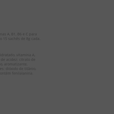
nas A, B1, B6 e C para 
o 15 sachês de 8g cada.
idratado, vitamina A, 
 de acidez: citrato de 
o, aromatizante, 
es: dióxido de titânio, 
ontém fenilalanina.