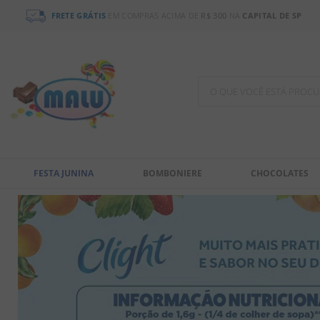
FRETE GRÁTIS
EM COMPRAS ACIMA DE
R$ 300
NA
CAPITAL DE SP
O QUE VOCÊ ESTÁ PR
TERMOS MAIS BUSCADOS
1
º
bala
FESTA JUNINA
BOMBONIERE
CHOCOLATES
2
º
chocolate
3
º
pirulito
4
º
férias 2026
5
º
amendoim
6
º
chiclete
7
º
salgadinho