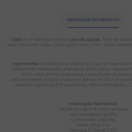
DESCRIÇÃO DO PRODUTO
Clight
 é um delicioso refresco 
zero de açúcar,
 fonte de vitami
você beber sem culpa. Cada sachê rende 1 litro. Caixa contend
Ingredientes:
 maltodextrina, vitamina C, suco de laranja des
vitamina B6, vitamina B1, acidulante: ácido cítrico, regulador
sódio, edulcorantes: aspartame e acesulfame de potássi
antiumectantes: fosfato tricálcico e dióxico de silício e corant
amarelo crepúsculo FCF e tartrazina. Não contém glúten. C
Informação Nutricional:
Porção de 1,6g (1/4 colher de sopa)
Valor energético 5g (0%)
Carboidratos 0,6g (0%)
Sódio 28mg (1%)
Vitamina A 120mg (15%)