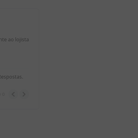
e ao lojista
Respostas.
e
0