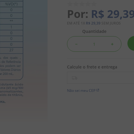
R$
29
,
3
EM ATÉ
1
X
R$
29
,
39
SEM JUROS
Quantidade
－
＋
Não sei meu CEP