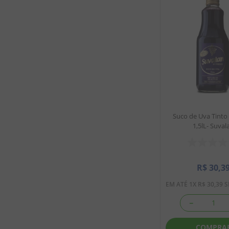
Suco de Uva Tinto
1,5lL- Suval
R$
30
,
3
EM ATÉ
1
X
R$
30
,
39
S
－
COMPRA