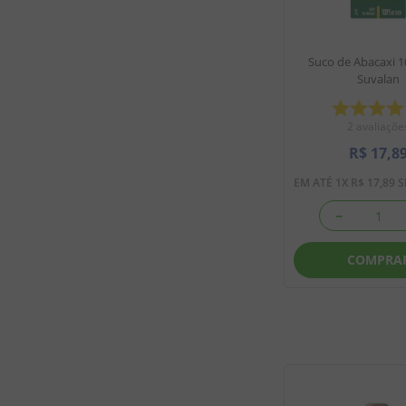
Suco de Abacaxi 1
Suvalan
2
avaliaçõe
R$
17
,
8
EM ATÉ
1
X
R$
17
,
89
S
－
COMPRA