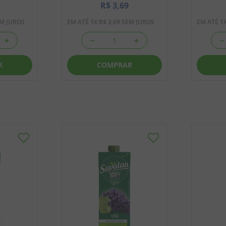
R$
3
,
69
M JUROS
EM ATÉ
1
X
R$
3
,
69
SEM JUROS
EM ATÉ
1
＋
－
＋
－
R
COMPRAR