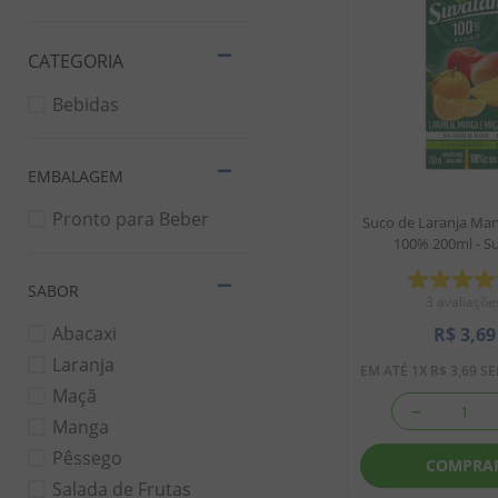
8
º
chiclete
9
º
doce leite
10
º
pipoca
Bebidas
EMBALAGEM
Pronto para Beber
Suco de Laranja Ma
100% 200ml - S
SABOR
3
avaliaçõe
Abacaxi
R$
3
,
69
Laranja
EM ATÉ
1
X
R$
3
,
69
SE
Maçã
－
Manga
Pêssego
COMPRA
Salada de Frutas