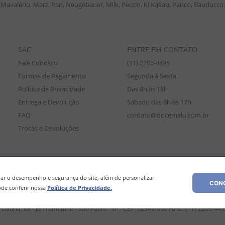
Mavalério, Marz, Pan, Neugebauer, Milk, Peccin, Ki Kakau, Panco, Bauducco.
SAC
ENTRE EM CONTATO
Fale Conosco
(11) 2206-4435
Formas de Pagamento
Segunda à Sexta
Política de Privacidade
Das 8h às 18h
Entrega e Devolução
Sábado das 8h às 17h
FAQ
contato@docemalu.com.br
Trocas e Devoluções
amente para compras efetuadas no site, podendo diferir da loja física. As
os os preços e condições comerciais estão sujeitos a alteração sem aviso pré
r o desempenho e segurança do site, além de personalizar
CONC
de conferir nossa
Política de Privacidade.
Dáuria, 68 - Jd Tremembé - São Paulo - SP - CEP: 02349-000 Fone: (11) 2206-44