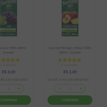
e Uva 100% 200ml -
Suco de Pêssego e Maçã 100%
Suvalan
200ml - Suvalan
5
avaliações
2
avaliações
R$
3
,
69
R$
3
,
69
X
R$
3
,
69
SEM JUROS
EM ATÉ
1
X
R$
3
,
69
SEM JUROS
＋
－
＋
COMPRAR
COMPRAR