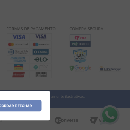
FORMAS DE PAGAMENTO
COMPRA SEGURA
 imagens dos produtos são meramente ilustrativas.
vio.
ORDAR E FECHAR
35