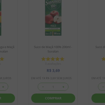
nga e Maçã
Suco de Maçã 100% 200ml -
Suco d
uvalan
Suvalan
s
3
avaliações
R$
3
,
69
M JUROS
EM ATÉ
1
X
R$
3
,
69
SEM JUROS
EM ATÉ
1
＋
－
＋
－
R
COMPRAR