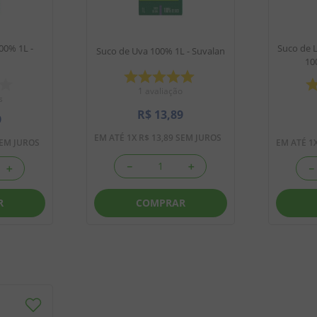
00% 1L -
Suco de 
Suco de Uva 100% 1L - Suvalan
10
1
avaliação
s
R$
13
,
89
9
EM ATÉ
1
X
R$
13
,
89
SEM JUROS
EM JUROS
EM ATÉ
1
－
＋
＋
－
COMPRAR
R