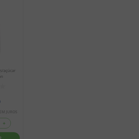
 s/açúcar
an
9
EM JUROS
＋
R