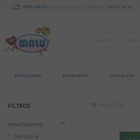
FRETE GRÁTIS
EM COMPRAS ACIMA DE
R$ 300
NA
CAPITAL DE SP
O QUE VOCÊ ESTÁ PR
TERMOS MAIS BUSCADOS
1
º
chocolate
FESTA JUNINA
BOMBONIERE
CHOCOLATES
2
º
bala
3
º
pirulito
4
º
férias 2026
FILTROS
13
PRODUTOS
5
º
amendoim
6
º
salgadinho
DEPARTAMENTO
7
º
biscoito
Mercearia