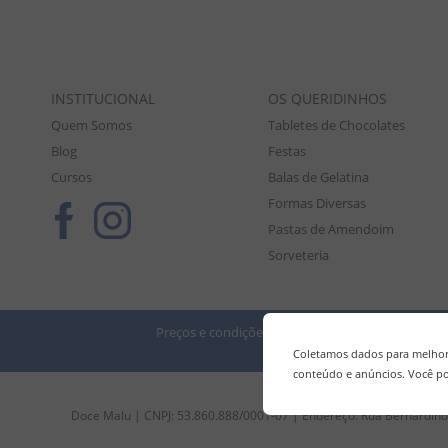
INSTITUCIONAL
OS QUERIDINHOS
Quem Somos
Tabletes de Chocolates
Blog
Festas
Cursos
Balas de Gelatina
Formas Diversas
Pastas de Amendoim
Sorveteria
Preços e condições de pagamento válidos exclusiv
Tod
Coletamos dados para melhora
conteúdo e anúncios. Você po
Doce Malu | CNPJ: 53.860.888/0001-07 | Endereço: Rua Bernardino 