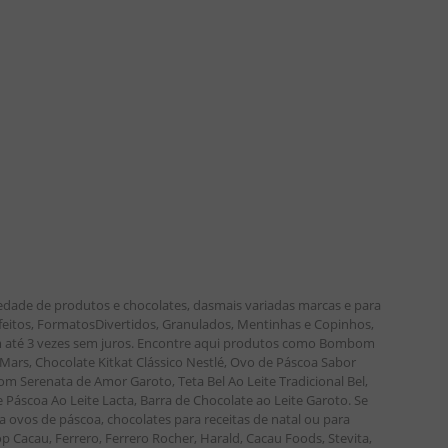
edade de produtos e chocolates, dasmais variadas marcas e para
nfeitos, FormatosDivertidos, Granulados, Mentinhas e Copinhos,
 em até 3 vezes sem juros. Encontre aqui produtos como Bombom
ars, Chocolate Kitkat Clássico Nestlé, Ovo de Páscoa Sabor
m Serenata de Amor Garoto, Teta Bel Ao Leite Tradicional Bel,
áscoa Ao Leite Lacta, Barra de Chocolate ao Leite Garoto. Se
a ovos de páscoa, chocolates para receitas de natal ou para
p Cacau, Ferrero, Ferrero Rocher, Harald, Cacau Foods, Stevita,