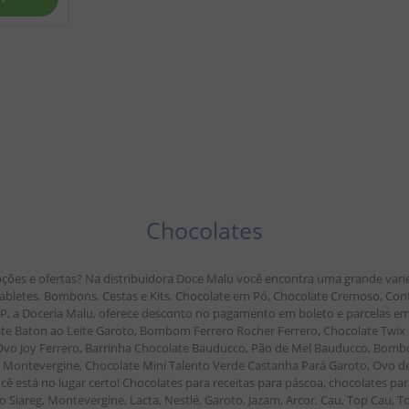
Chocolates
ções e ofertas? Na distribuidora Doce Malu você encontra uma grande vari
, Tabletes, Bombons, Cestas e Kits, Chocolate em Pó, Chocolate Cremoso, Co
 SP, a Doceria Malu, oferece desconto no pagamento em boleto e parcelas
 Baton ao Leite Garoto, Bombom Ferrero Rocher Ferrero, Chocolate Twix M
r Ovo Joy Ferrero, Barrinha Chocolate Bauducco, Pão de Mel Bauducco, Bombo
ontevergine, Chocolate Mini Talento Verde Castanha Pará Garoto, Ovo de P
cê está no lugar certo! Chocolates para receitas para páscoa, chocolates par
 Siareg, Montevergine, Lacta, Nestlé, Garoto, Jazam, Arcor, Cau, Top Cau, To