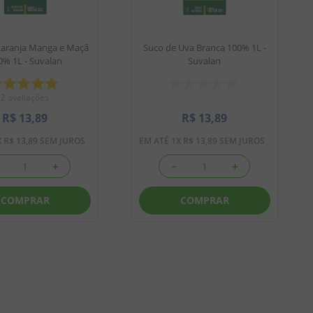
Laranja Manga e Maçã
Suco de Uva Branca 100% 1L -
0% 1L - Suvalan
Suvalan
2
avaliações
R$
13
,
89
R$
13
,
89
X
R$
13
,
89
SEM JUROS
EM ATÉ
1
X
R$
13
,
89
SEM JUROS
＋
－
＋
COMPRAR
COMPRAR