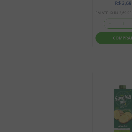
R$
3
,
69
EM ATÉ
1
X
R$
3
,
69
SE
－
COMPRA