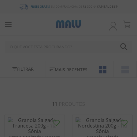
FRETE GRÁTIS
EM COMPRAS ACIMA DE
R$ 300
NA
CAPITAL DE SP
O QUE VOCÊ ESTÁ PROCURANDO?
TERMOS MAIS BUSCADOS
FILTRAR
MAIS RECENTES
1
º
chocolate
2
º
bala
3
º
pirulito
11
PRODUTOS
4
º
férias 2026
5
º
amendoim
6
º
salgadinho
7
º
chiclete
Granola Salgada Francesa
Granola Salgada