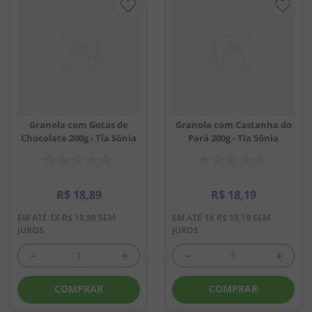
Granola com Gotas de
Granola com Castanha do
Chocolate 200g - Tia Sônia
Pará 200g - Tia Sônia
R$
18
,
89
R$
18
,
19
EM ATÉ
1
X
R$
18
,
89
SEM
EM ATÉ
1
X
R$
18
,
19
SEM
JUROS
JUROS
－
＋
－
＋
COMPRAR
COMPRAR