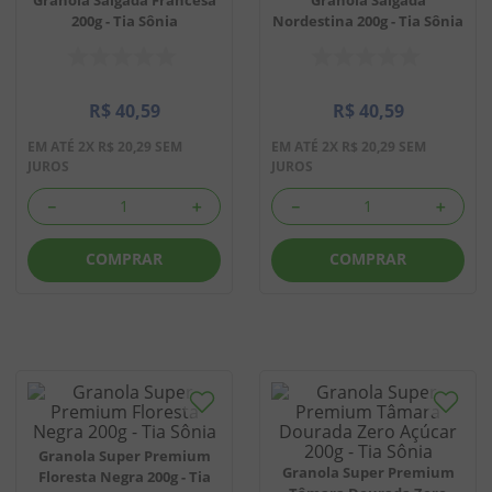
200g - Tia Sônia
Nordestina 200g - Tia Sônia
8
º
doce leite
9
º
biscoito
R$
40
,
59
R$
40
,
59
10
º
bala goma
EM ATÉ
2
X
R$
20
,
29
SEM
EM ATÉ
2
X
R$
20
,
29
SEM
JUROS
JUROS
－
＋
－
＋
COMPRAR
COMPRAR
Granola Super Premium
Granola Super Premium
Floresta Negra 200g - Tia