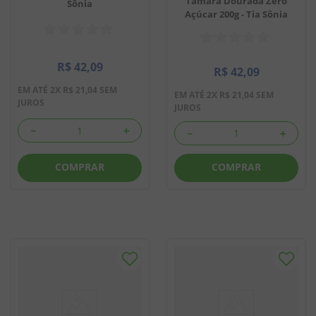
Tâmara Dourada Zero
Sônia
Açúcar 200g - Tia Sônia
R$
42
,
09
R$
42
,
09
EM ATÉ
2
X
R$
21
,
04
SEM
EM ATÉ
2
X
R$
21
,
04
SEM
JUROS
JUROS
－
＋
－
＋
COMPRAR
COMPRAR