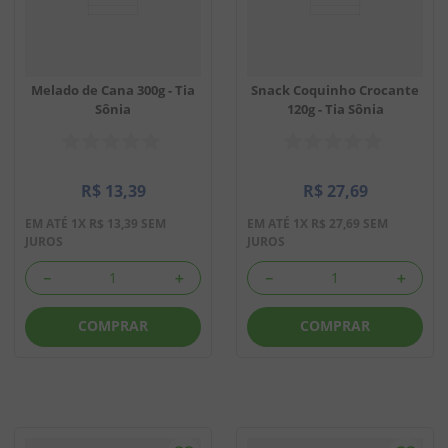
Melado de Cana 300g - Tia
Snack Coquinho Crocante
Sônia
120g - Tia Sônia
R$
13
,
39
R$
27
,
69
EM ATÉ
1
X
R$
13
,
39
SEM
EM ATÉ
1
X
R$
27
,
69
SEM
JUROS
JUROS
－
＋
－
＋
COMPRAR
COMPRAR