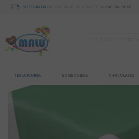
FRETE GRÁTIS
EM COMPRAS ACIMA DE
R$ 300
NA
CAPITAL DE SP
O QUE VOCÊ ESTÁ PR
TERMOS MAIS BUSCADOS
1
º
bala
FESTA JUNINA
BOMBONIERE
CHOCOLATES
2
º
chocolate
3
º
pirulito
4
º
férias 2026
5
º
amendoim
6
º
chiclete
7
º
salgadinho