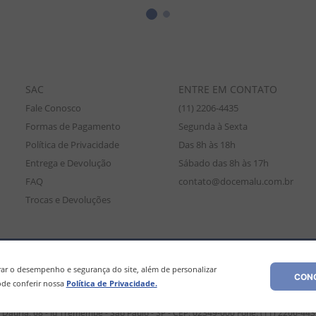
SAC
ENTRE EM CONTATO
Fale Conosco
(11) 2206-4435
Formas de Pagamento
Segunda à Sexta
Política de Privacidade
Das 8h às 18h
Entrega e Devolução
Sábado das 8h às 17h
FAQ
contato@docemalu.com.br
Trocas e Devoluções
amente para compras efetuadas no site, podendo diferir da loja física. As
os os preços e condições comerciais estão sujeitos a alteração sem aviso pré
r o desempenho e segurança do site, além de personalizar
CONC
de conferir nossa
Política de Privacidade.
Dáuria, 68 - Jd Tremembé - São Paulo - SP - CEP: 02349-000 Fone: (11) 2206-44