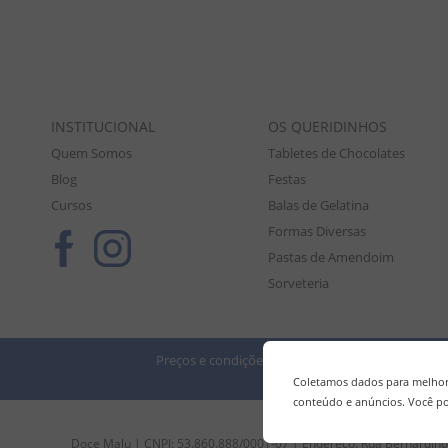
INSTITUCIONAL
OS QUERIDINHOS
Quem Somos
Tabletes de Chocolates
Blog
Festas
Cursos
Balas de Gelatina
Formas Diversas
Pastas de Amendoim
Sorveteria
Preços e condições de pagamento válidos exclusiv
Tod
Coletamos dados para melhora
conteúdo e anúncios. Você po
Doce Malu | CNPJ: 53.860.888/0001-07 | Endereço: Rua Bernardino 