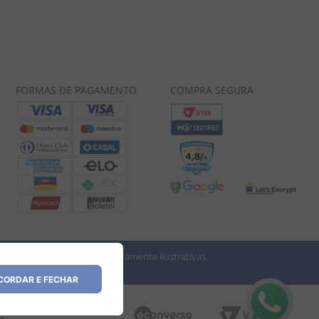
FORMAS DE PAGAMENTO
COMPRA SEGURA
 imagens dos produtos são meramente ilustrativas.
vio.
ORDAR E FECHAR
35