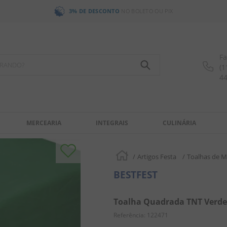
3% DE DESCONTO
NO BOLETO OU PIX
Fa
OCURANDO?
(1
4
MERCEARIA
INTEGRAIS
CULINÁRIA
Artigos Festa
Toalhas de 
BESTFEST
Toalha Quadrada TNT Verde E
Referência
:
122471