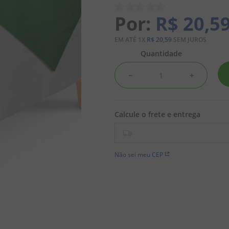
R$
20
,
5
EM ATÉ
1
X
R$
20
,
59
SEM JUROS
Quantidade
－
＋
Não sei meu CEP