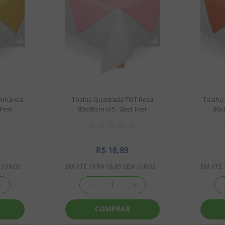
Amarela
Toalha Quadrada TNT Rosa
Toalha
 Fest
80x80cm c/5 - Best Fest
80x8
R$
18
,
89
 JUROS
EM ATÉ
1
X
R$
18
,
89
SEM JUROS
EM ATÉ
＋
－
＋
COMPRAR