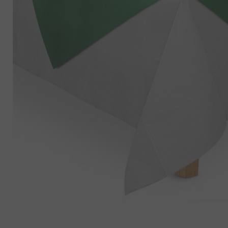
8
º
pipoca
9
º
biscoito
10
º
kit junina