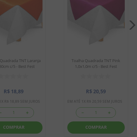
 Quadrada TNT Laranja
Toalha Quadrada TNT Pink
0cm c/5 - Best Fest
1,0x1,0m c/5 - Best Fest
R$
18
,
89
R$
20
,
59
1
X
R$
18
,
89
SEM JUROS
EM ATÉ
1
X
R$
20
,
59
SEM JUROS
－
＋
－
＋
COMPRAR
COMPRAR