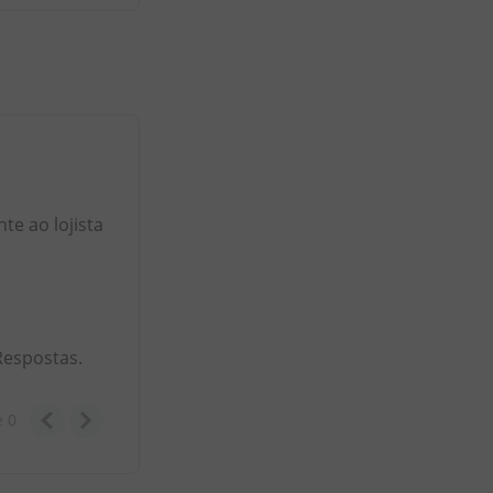
e ao lojista
Respostas.
e
0