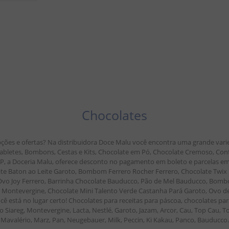
Chocolates
ções e ofertas? Na distribuidora Doce Malu você encontra uma grande vari
, Tabletes, Bombons, Cestas e Kits, Chocolate em Pó, Chocolate Cremoso, Co
 SP, a Doceria Malu, oferece desconto no pagamento em boleto e parcelas
 Baton ao Leite Garoto, Bombom Ferrero Rocher Ferrero, Chocolate Twix M
r Ovo Joy Ferrero, Barrinha Chocolate Bauducco, Pão de Mel Bauducco, Bombo
ontevergine, Chocolate Mini Talento Verde Castanha Pará Garoto, Ovo de P
cê está no lugar certo! Chocolates para receitas para páscoa, chocolates par
 Siareg, Montevergine, Lacta, Nestlé, Garoto, Jazam, Arcor, Cau, Top Cau, To
Mavalério, Marz, Pan, Neugebauer, Milk, Peccin, Ki Kakau, Panco, Bauducco.