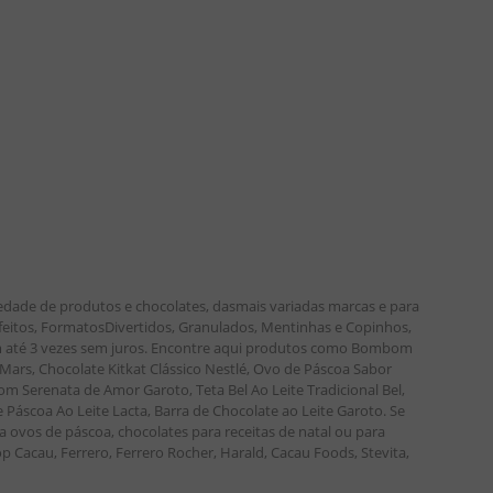
edade de produtos e chocolates, dasmais variadas marcas e para
nfeitos, FormatosDivertidos, Granulados, Mentinhas e Copinhos,
 em até 3 vezes sem juros. Encontre aqui produtos como Bombom
ars, Chocolate Kitkat Clássico Nestlé, Ovo de Páscoa Sabor
m Serenata de Amor Garoto, Teta Bel Ao Leite Tradicional Bel,
áscoa Ao Leite Lacta, Barra de Chocolate ao Leite Garoto. Se
a ovos de páscoa, chocolates para receitas de natal ou para
p Cacau, Ferrero, Ferrero Rocher, Harald, Cacau Foods, Stevita,