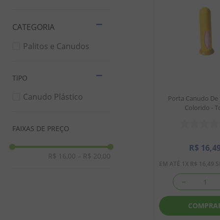
8
º
biscoito
9
º
doce leite
10
º
pipoca
Palitos e Canudos
TIPO
Canudo Plástico
Porta Canudo De 
Colorido - T
FAIXAS DE PREÇO
R$
16
,
4
R$ 16,00
–
R$ 20,00
EM ATÉ
1
X
R$
16
,
49
S
－
COMPRA