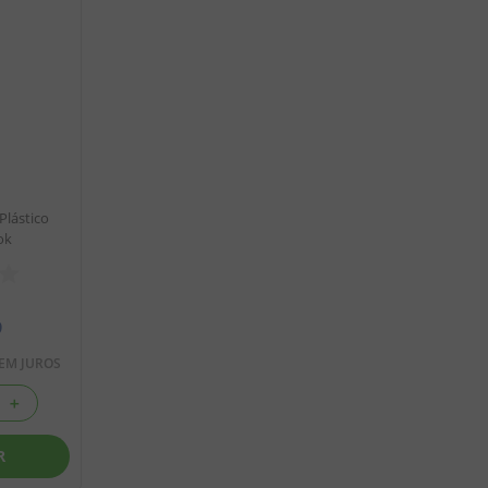
Plástico
ok
9
EM JUROS
＋
R