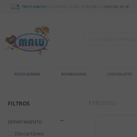
FRETE GRÁTIS
EM COMPRAS ACIMA DE
R$ 300
NA
CAPITAL DE SP
O QUE VOCÊ ESTÁ PR
TERMOS MAIS BUSCADOS
1
º
chocolate
FESTA JUNINA
BOMBONIERE
CHOCOLATES
2
º
bala
3
º
pirulito
4
º
férias 2026
FILTROS
1
PRODUTO
5
º
amendoim
6
º
salgadinho
DEPARTAMENTO
7
º
chiclete
Descartáveis