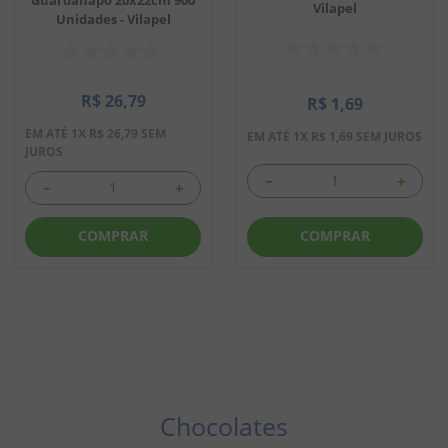
Vilapel
Unidades - Vilapel
8
º
doce leite
9
º
biscoito
R$
26
,
79
10
º
bala goma
R$
1
,
69
EM ATÉ
1
X
R$
26
,
79
SEM
EM ATÉ
1
X
R$
1
,
69
SEM JUROS
JUROS
－
＋
－
＋
COMPRAR
COMPRAR
Chocolates