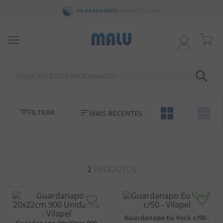
3% DE DESCONTO
NO BOLETO OU PIX
O QUE VOCÊ ESTÁ PROCURANDO?
TERMOS MAIS BUSCADOS
FILTRAR
MAIS RECENTES
1
º
chocolate
2
º
bala
3
º
pirulito
2
PRODUTOS
4
º
férias 2026
5
º
amendoim
6
º
salgadinho
Guardanapo Eu Você c/50 -
7
º
chiclete
Guardanapo 20x22cm 900