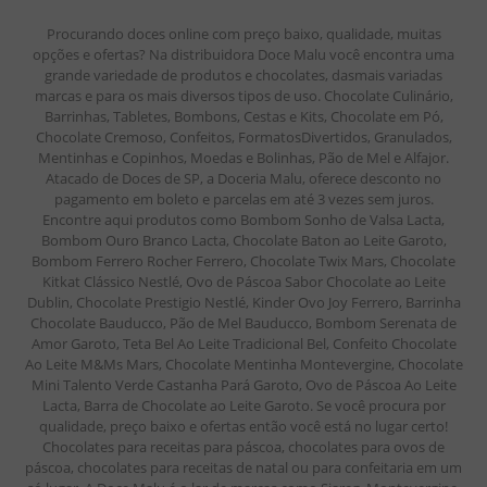
Procurando doces online com preço baixo, qualidade, muitas
opções e ofertas? Na distribuidora Doce Malu você encontra uma
grande variedade de produtos e chocolates, dasmais variadas
marcas e para os mais diversos tipos de uso. Chocolate Culinário,
Barrinhas, Tabletes, Bombons, Cestas e Kits, Chocolate em Pó,
Chocolate Cremoso, Confeitos, FormatosDivertidos, Granulados,
Mentinhas e Copinhos, Moedas e Bolinhas, Pão de Mel e Alfajor.
Atacado de Doces de SP, a Doceria Malu, oferece desconto no
pagamento em boleto e parcelas em até 3 vezes sem juros.
Encontre aqui produtos como Bombom Sonho de Valsa Lacta,
Bombom Ouro Branco Lacta, Chocolate Baton ao Leite Garoto,
Bombom Ferrero Rocher Ferrero, Chocolate Twix Mars, Chocolate
Kitkat Clássico Nestlé, Ovo de Páscoa Sabor Chocolate ao Leite
Dublin, Chocolate Prestigio Nestlé, Kinder Ovo Joy Ferrero, Barrinha
Chocolate Bauducco, Pão de Mel Bauducco, Bombom Serenata de
Amor Garoto, Teta Bel Ao Leite Tradicional Bel, Confeito Chocolate
Ao Leite M&Ms Mars, Chocolate Mentinha Montevergine, Chocolate
Mini Talento Verde Castanha Pará Garoto, Ovo de Páscoa Ao Leite
Lacta, Barra de Chocolate ao Leite Garoto. Se você procura por
qualidade, preço baixo e ofertas então você está no lugar certo!
Chocolates para receitas para páscoa, chocolates para ovos de
páscoa, chocolates para receitas de natal ou para confeitaria em um