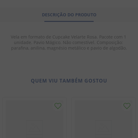
8
º
biscoito
DESCRIÇÃO DO PRODUTO
9
º
doce leite
10
º
pipoca
Vela em formato de Cupcake Velarte Rosa. Pacote com 1 
unidade. Pavio Mágico. Não comestível. Composição: 
parafina, anilina, magnésio metálico e pavio de algodão.
QUEM VIU TAMBÉM GOSTOU