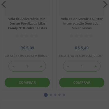
Vela de Aniversário Mini
Vela de Aniversário Glitter
Design Perolizada Lilás
Interrogação Dourada -
Candy Nº 0 - Silver Festas
Silver Festas
R$
5
,
09
R$
5
,
49
EM ATÉ
1
X
R$
5
,
09
SEM JUROS
EM ATÉ
1
X
R$
5
,
49
SEM JUROS
－
＋
－
＋
COMPRAR
COMPRAR