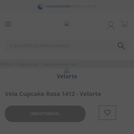
3% DE DESCONTO
NO BOLETO OU PIX
O QUE VOCÊ ESTÁ PROCURANDO?
TERMOS MAIS BUSCADOS
Artigos Festa
Velas de Aniversário
1
º
chocolate
Velarte
2
º
bala
3
º
pirulito
Vela Cupcake Rosa 1412 - Velarte
4
º
férias 2026
5
º
amendoim
INDISPONÍVEL
6
º
salgadinho
7
º
chiclete