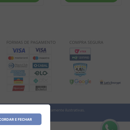
FORMAS DE PAGAMENTO
COMPRA SEGURA
 imagens dos produtos são meramente ilustrativas.
vio.
ORDAR E FECHAR