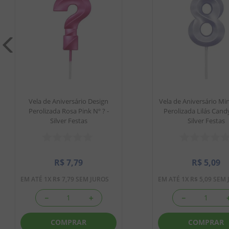
Vela de Aniversário Design
Vela de Aniversário Min
Perolizada Rosa Pink Nº ? -
Perolizada Lilás Candy
Silver Festas
Silver Festas
R$
7
,
79
R$
5
,
09
EM ATÉ
1
X
R$
7
,
79
SEM JUROS
EM ATÉ
1
X
R$
5
,
09
SEM 
－
＋
－
COMPRAR
COMPRAR