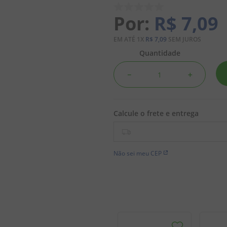
R$
7
,
09
EM ATÉ
1
X
R$
7
,
09
SEM JUROS
Quantidade
－
＋
Não sei meu CEP