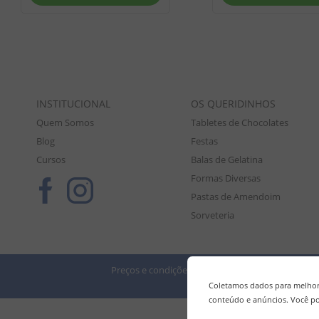
INSTITUCIONAL
OS QUERIDINHOS
Quem Somos
Tabletes de Chocolates
Blog
Festas
Cursos
Balas de Gelatina
Formas Diversas
Pastas de Amendoim
Sorveteria
Preços e condições de pagamento válidos exclusiv
Tod
Coletamos dados para melhora
conteúdo e anúncios. Você po