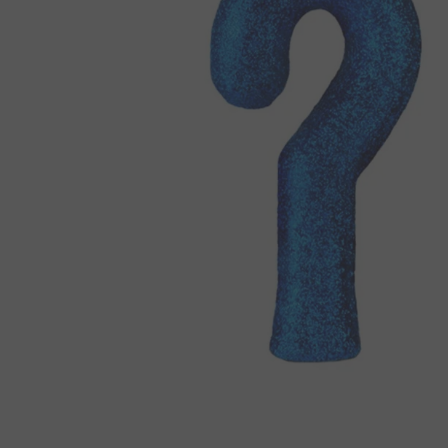
8
º
pipoca
9
º
kit junina
10
º
paçoca