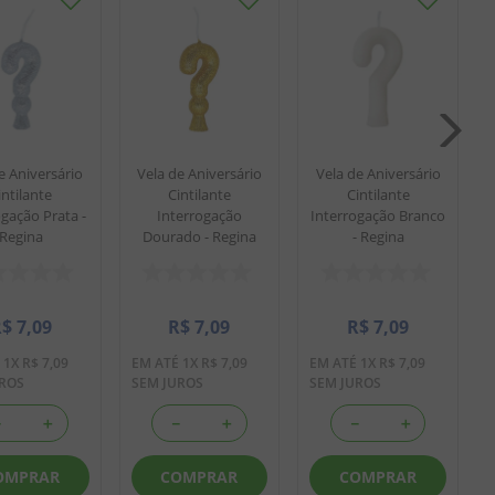
e Aniversário
Vela de Aniversário
Vela de Aniversário
intilante
Cintilante
Cintilante
ogação Prata -
Interrogação
Interrogação Branco
Regina
Dourado - Regina
- Regina
R$
7
,
09
R$
7
,
09
R$
7
,
09
É
1
X
R$
7
,
09
EM ATÉ
1
X
R$
7
,
09
EM ATÉ
1
X
R$
7
,
09
UROS
SEM JUROS
SEM JUROS
－
＋
－
＋
－
＋
OMPRAR
COMPRAR
COMPRAR