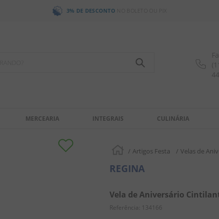
3% DE DESCONTO
NO BOLETO OU PIX
Fa
OCURANDO?
(1
4
MERCEARIA
INTEGRAIS
CULINÁRIA
Artigos Festa
Velas de Aniv
REGINA
Vela de Aniversário Cintilan
Referência
:
134166