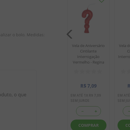
ersário
Vela de Aniversário
te
Cintilante
 Branco
Interrogação Pink -
a
Regina
lizar o bolo. Medidas: 
Vela de Aniversário
Vela d
Cintilante
C
Interrogação
Interr
Vermelho - Regina
09
R$
7
,
09
7
,
09
EM ATÉ
1
X
R$
7
,
09
SEM JUROS
R$
7
,
09
oduto, o que
EM ATÉ
1
X
R$
7
,
09
EM AT
SEM JUROS
SEM J
＋
－
＋
－
＋
AR
COMPRAR
COMPRAR
C