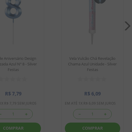
de Aniversário Design
Vela Vulcão Chá Revelação
zada Azul Nº 8 - Silver
Chama Azul Unidade - Silver
Festas
Festas
R$
7
,
79
R$
6
,
09
1
X
R$
7
,
79
SEM JUROS
EM ATÉ
1
X
R$
6
,
09
SEM JUROS
－
＋
－
＋
COMPRAR
COMPRAR