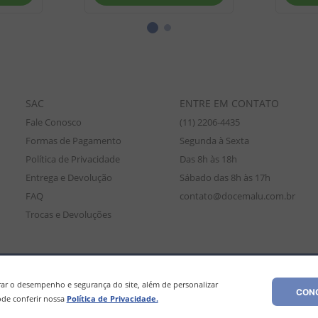
SAC
ENTRE EM CONTATO
Fale Conosco
(11) 2206-4435
Formas de Pagamento
Segunda à Sexta
Política de Privacidade
Das 8h às 18h
Entrega e Devolução
Sábado das 8h às 17h
FAQ
contato@docemalu.com.br
Trocas e Devoluções
amente para compras efetuadas no site, podendo diferir da loja física. As
os os preços e condições comerciais estão sujeitos a alteração sem aviso pré
r o desempenho e segurança do site, além de personalizar
CONC
de conferir nossa
Política de Privacidade.