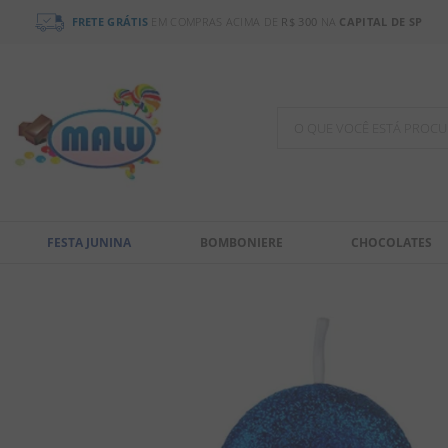
FRETE GRÁTIS
EM COMPRAS ACIMA DE
R$ 300
NA
CAPITAL DE SP
O QUE VOCÊ ESTÁ PR
TERMOS MAIS BUSCADOS
1
º
bala
FESTA JUNINA
BOMBONIERE
CHOCOLATES
2
º
chocolate
3
º
pirulito
4
º
férias 2026
5
º
amendoim
6
º
chiclete
7
º
salgadinho