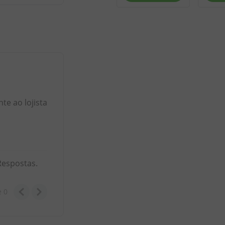
e ao lojista
Respostas.
e
0