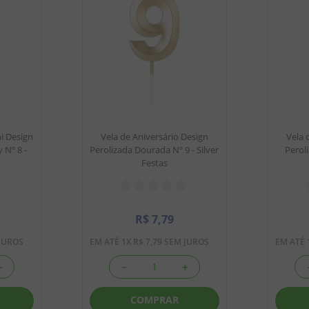
i Design
Vela de Aniversário Design
Vela 
 Nº 8 -
Perolizada Dourada Nº 9 - Silver
Peroli
Festas
R$
7
,
79
JUROS
EM ATÉ
1
X
R$
7
,
79
SEM JUROS
EM ATÉ
＋
－
＋
COMPRAR