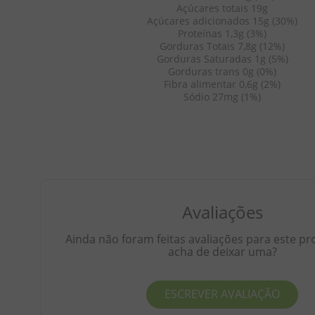
Açúcares totais 19g
Açúcares adicionados 15g (30%)
Proteínas 1,3g (3%)
Gorduras Totais 7,8g (12%)
Gorduras Saturadas 1g (5%)
Gorduras trans 0g (0%)
Fibra alimentar 0,6g (2%)
Sódio 27mg (1%)
Avaliações
Ainda não foram feitas avaliações para este pr
acha de deixar uma?
ESCREVER AVALIAÇÃO