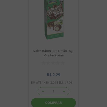
Wafer Tubon Bon Limão 30g -
Montevérgine
R$
2
,
29
EM ATÉ
1
X
R$
2
,
29
SEM JUROS
－
＋
COMPRAR