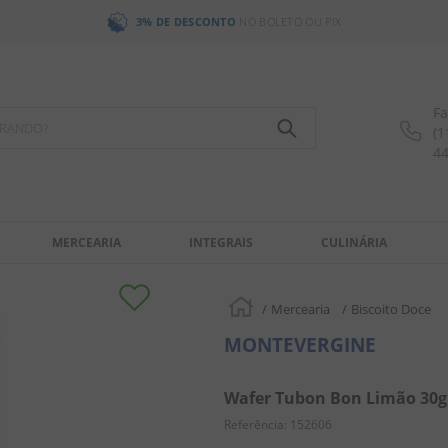
3% DE DESCONTO
NO BOLETO OU PIX
Fa
OCURANDO?
(1
4
MERCEARIA
INTEGRAIS
CULINÁRIA
Mercearia
Biscoito Doce
MONTEVERGINE
Wafer Tubon Bon Limão 30g
Referência
:
152606