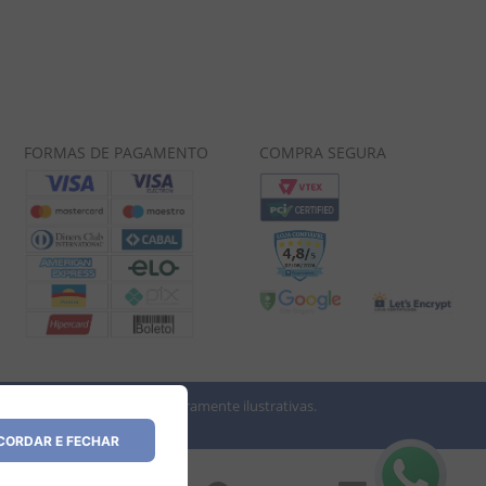
FORMAS DE PAGAMENTO
COMPRA SEGURA
 imagens dos produtos são meramente ilustrativas.
vio.
ORDAR E FECHAR