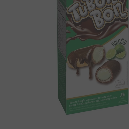
8
º
chiclete
9
º
doce leite
10
º
pipoca