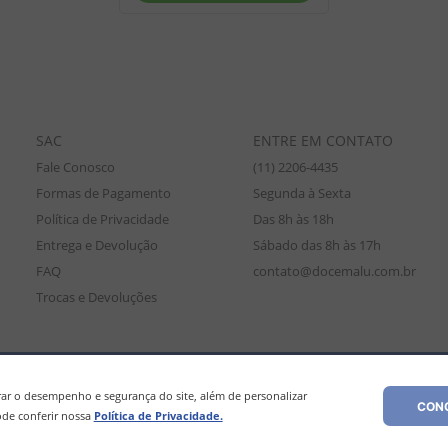
SAC
ENTRE EM CONTATO
Fale Conosco
(11) 2206-4435
Formas de Pagamento
Segunda à Sexta
Política de Privacidade
Das 8h às 18h
Entrega e Devolução
Sábado das 8h às 17h
FAQ
contato@docemalu.com.br
Trocas e Devoluções
amente para compras efetuadas no site, podendo diferir da loja física. As
os os preços e condições comerciais estão sujeitos a alteração sem aviso pré
r o desempenho e segurança do site, além de personalizar
CONC
de conferir nossa
Política de Privacidade.