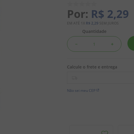
R$
2
,
29
EM ATÉ
1
X
R$
2
,
29
SEM JUROS
Quantidade
－
＋
Não sei meu CEP