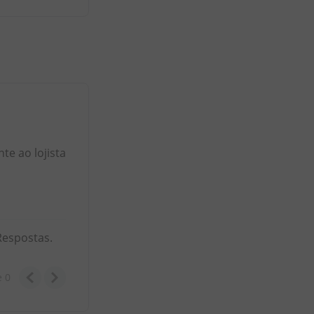
e ao lojista
Respostas.
e
0