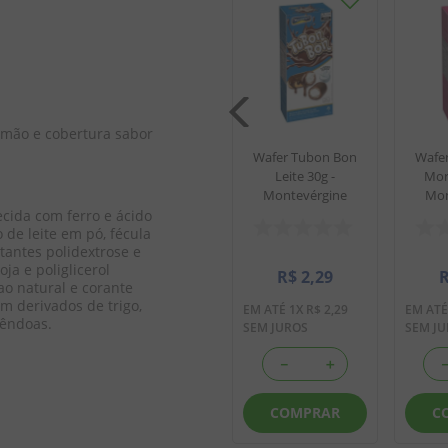
 Wafer
Tubinho de Wafer
cheio
Tub In Recheio
g -
Trufas 48g c/24 -
gine
Montevérgine
limão e cobertura sabor 
.
Wafer Tubon Bon
Wafe
Leite 30g -
Mor
o
Montevérgine
Mon
ecida com ferro e ácido 
39
R$
56
,
49
 de leite em pó, fécula 
tantes polidextrose e 
2
,
39
EM ATÉ
2
X
R$
28
,
24
ja e poliglicerol 
R$
2
,
29
SEM JUROS
 ao natural e corante 
m derivados de trigo, 
EM ATÉ
1
X
R$
2
,
29
EM AT
mêndoas.
SEM JUROS
SEM J
＋
－
＋
－
＋
AR
COMPRAR
COMPRAR
C