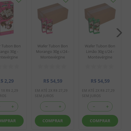
r Tubon Bon
Wafer Tubon Bon
Wafer Tubon Bon
ango 30g -
Morango 30g c/24 -
Limão 30g c/24 -
tevérgine
Montevérgine
Montevérgine
R$
2
,
29
R$
54
,
59
R$
54
,
59
É
1
X
R$
2
,
29
EM ATÉ
2
X
R$
27
,
29
EM ATÉ
2
X
R$
27
,
29
UROS
SEM JUROS
SEM JUROS
－
＋
－
＋
－
＋
OMPRAR
COMPRAR
COMPRAR