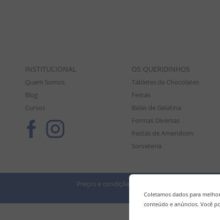
INSTITUCIONAL
OS QUERIDINHOS
Quem Somos
Tabletes de Chocolates
Blog
Festas
Cursos
Balas de Gelatina
Formas Diversas
Pastas de Amendoim
Sorveteria
Preços e condições de pagamento válidos exclusiv
Tod
Coletamos dados para melhora
conteúdo e anúncios. Você po