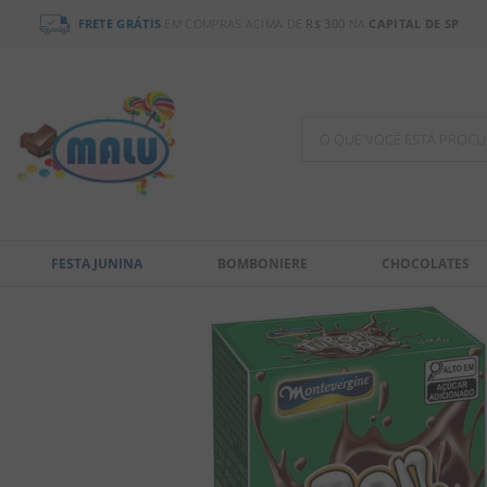
FRETE GRÁTIS
EM COMPRAS ACIMA DE
R$ 300
NA
CAPITAL DE SP
O QUE VOCÊ ESTÁ PR
TERMOS MAIS BUSCADOS
1
º
chocolate
FESTA JUNINA
BOMBONIERE
CHOCOLATES
2
º
bala
3
º
pirulito
4
º
férias 2026
5
º
amendoim
6
º
salgadinho
7
º
biscoito