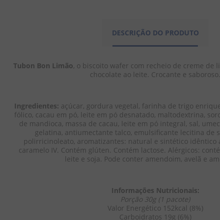
Tubinho de Wafer
Tubinho de
Tubinho de Wafer
Tub In Recheio
Tub In Re
Tub In Recheio Avelã
DESCRIÇÃO DO PRODUTO
Chocolate 48g -
Trufas 48
48g - Montevérgine
Montevérgine
Montevér
Tubon Bon Limão
, o biscoito wafer com recheio de creme de 
chocolate ao leite. Crocante e saboroso
1
1
1
avaliação
avaliação
avaliaçã
Ingredientes:
 açúcar, gordura vegetal, farinha de trigo enriqu
R$
2
,
39
R$
2
,
39
R$
2
,
fólico, cacau em pó, leite em pó desnatado, maltodextrina, soro
EM ATÉ
1
X
R$
2
,
39
de mandioca, massa de cacau, leite em pó integral, sal, umec
EM ATÉ
1
X
R$
2
,
39
EM ATÉ
1
X
R$
SEM JUROS
gelatina, antiumectante talco, emulsificante lecitina de so
SEM JUROS
SEM JUROS
polirricinoleato, aromatizantes: natural e sintético idêntico
caramelo IV. Contém glúten. Contém lactose. Alérgicos: conté
leite e soja. Pode conter amendoim, avelã e a
－
＋
－
＋
－
Informações Nutricionais:
Porção 30g (1 pacote)
COMPRAR
COMPRAR
COMPR
Valor Energético 152kcal (8%)
Carboidratos 19g (6%)