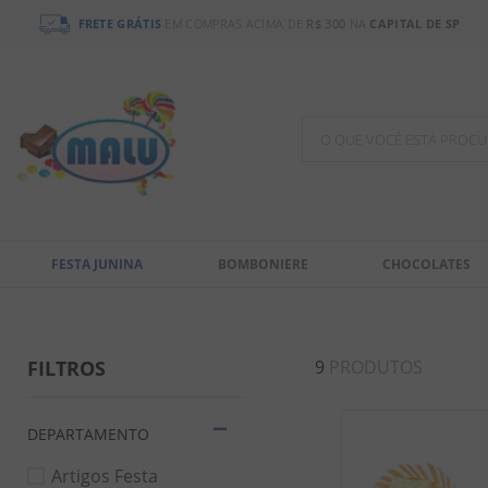
FRETE GRÁTIS
EM COMPRAS ACIMA DE
R$ 300
NA
CAPITAL DE SP
O QUE VOCÊ ESTÁ PR
TERMOS MAIS BUSCADOS
1
º
chocolate
FESTA JUNINA
BOMBONIERE
CHOCOLATES
2
º
bala
3
º
pirulito
4
º
férias 2026
FILTROS
9
PRODUTOS
5
º
amendoim
6
º
salgadinho
DEPARTAMENTO
7
º
biscoito
Artigos Festa