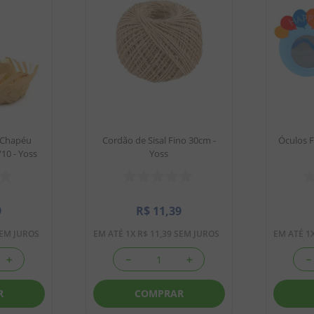
i Chapéu
Cordão de Sisal Fino 30cm -
Óculos 
10 - Yoss
Yoss
9
R$
11
,
39
EM JUROS
EM ATÉ
1
X
R$
11
,
39
SEM JUROS
EM ATÉ
1
＋
－
＋
－
R
COMPRAR