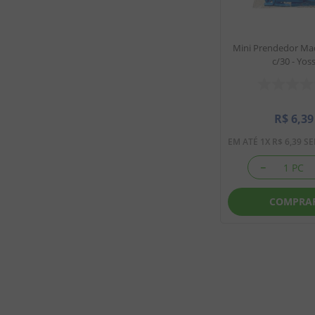
Mini Prendedor Mad
c/30 - Yos
R$
6
,
39
EM ATÉ
1
X
R$
6
,
39
SE
－
COMPRA