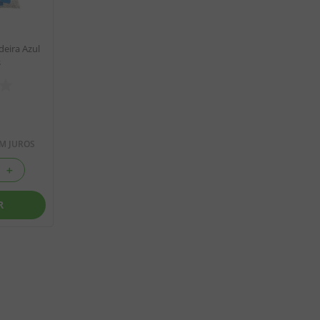
eira Azul
s
M JUROS
＋
R