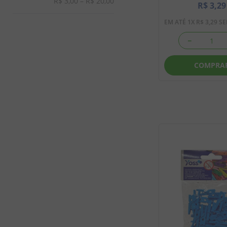
R$ 3,00
–
R$ 20,00
R$
3
,
29
EM ATÉ
1
X
R$
3
,
29
SE
－
COMPRA