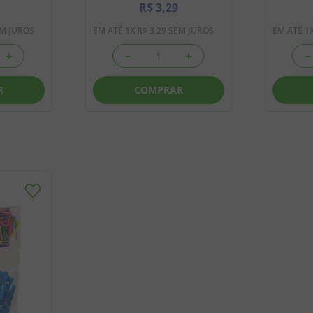
R$
3
,
29
M JUROS
EM ATÉ
1
X
R$
3
,
29
SEM JUROS
EM ATÉ
1
＋
－
＋
－
R
COMPRAR