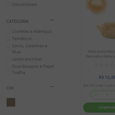
8
º
chiclete
Descartáveis
9
º
doce leite
10
º
pipoca
Confetes e Adereços
Temáticos
Sacos, Caixinhas e
Fitas
Festa Junina Min
Decorativo Palha c/
Lembrancinhas
Guardanapos e Papel
Toalha
R$
12
,
4
EM ATÉ
1
X
R$
12
,
49
S
COR
－
COMPRA