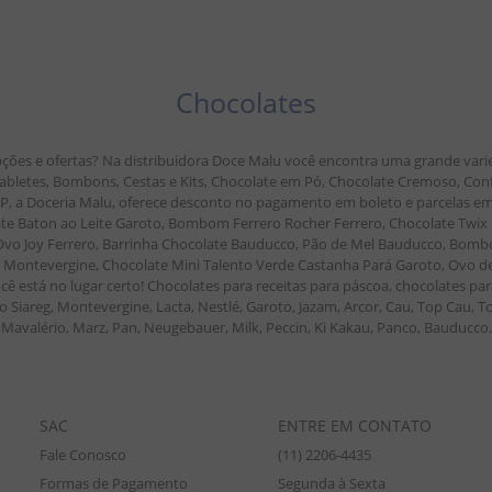
Chocolates
ções e ofertas? Na distribuidora Doce Malu você encontra uma grande vari
, Tabletes, Bombons, Cestas e Kits, Chocolate em Pó, Chocolate Cremoso, Co
 SP, a Doceria Malu, oferece desconto no pagamento em boleto e parcelas
 Baton ao Leite Garoto, Bombom Ferrero Rocher Ferrero, Chocolate Twix M
r Ovo Joy Ferrero, Barrinha Chocolate Bauducco, Pão de Mel Bauducco, Bombo
ontevergine, Chocolate Mini Talento Verde Castanha Pará Garoto, Ovo de P
cê está no lugar certo! Chocolates para receitas para páscoa, chocolates par
 Siareg, Montevergine, Lacta, Nestlé, Garoto, Jazam, Arcor, Cau, Top Cau, To
Mavalério, Marz, Pan, Neugebauer, Milk, Peccin, Ki Kakau, Panco, Bauducco.
SAC
ENTRE EM CONTATO
Fale Conosco
(11) 2206-4435
Formas de Pagamento
Segunda à Sexta