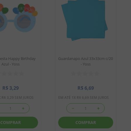
Festa Happy Birthday
Guardanapo Azul 33x33cm c/20
Azul - Yoss
- Yoss
R$
3
,
29
R$
6
,
69
X
R$
3
,
29
SEM JUROS
EM ATÉ
1
X
R$
6
,
69
SEM JUROS
＋
－
＋
COMPRAR
COMPRAR