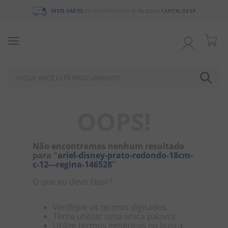
FRETE GRÁTIS
EM COMPRAS ACIMA DE
R$ 300
NA
CAPITAL DE SP
O QUE VOCÊ ESTÁ PROCURANDO?
OOPS!
Não encontramos nenhum resultado
para "
ariel-disney-prato-redondo-18cm-
c-12---regina-146528
"
O que eu devo fazer?
Verifique os termos digitados.
Tente utilizar uma única palavra.
Utilize termos genéricos na busca.