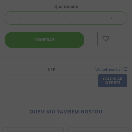
Quantidade
8
º
pipoca
－
＋
9
º
biscoito
10
º
kit junina
COMPRAR
CEP
Não sei meu CEP
CALCULAR
O FRETE
QUEM VIU TAMBÉM GOSTOU