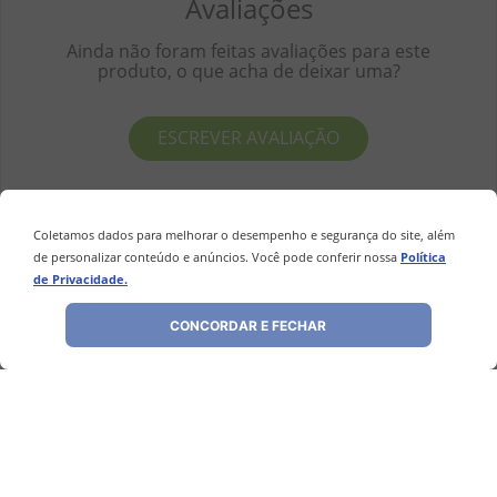
Avaliações
Ainda não foram feitas avaliações para este
produto, o que acha de deixar uma?
ESCREVER AVALIAÇÃO
Coletamos dados para melhorar o desempenho e segurança do site, além
de personalizar conteúdo e anúncios. Você pode conferir nossa
Política
de Privacidade.
Perguntas
&
Respostas
CONCORDAR E FECHAR
Tem alguma dúvida sobre este produto?
Pergunte ao lojista e a outros
compradores!
FAZER PERGUNTA