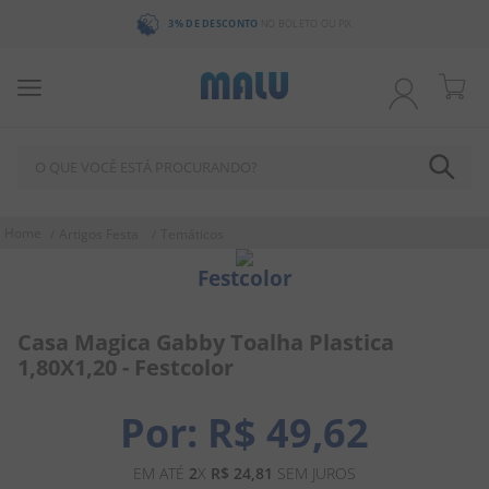
3% DE DESCONTO
NO BOLETO OU PIX
O QUE VOCÊ ESTÁ PROCURANDO?
TERMOS MAIS BUSCADOS
Artigos Festa
Temáticos
1
º
bala
Festcolor
2
º
chocolate
3
º
pirulito
Casa Magica Gabby Toalha Plastica
1,80X1,20 - Festcolor
4
º
férias 2026
5
º
amendoim
R$
49
,
62
6
º
chiclete
EM ATÉ
2
X
R$
24
,
81
SEM JUROS
7
º
salgadinho