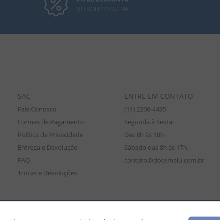
NO BOLETO OU PIX
SAC
ENTRE EM CONTATO
Fale Conosco
(11) 2206-4435
Formas de Pagamento
Segunda à Sexta
Política de Privacidade
Das 8h às 18h
Entrega e Devolução
Sábado das 8h às 17h
FAQ
contato@docemalu.com.br
Trocas e Devoluções
amente para compras efetuadas no site, podendo diferir da loja física. As
os os preços e condições comerciais estão sujeitos a alteração sem aviso pré