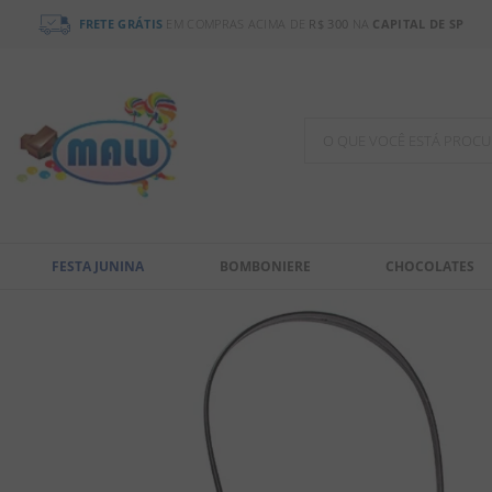
FRETE GRÁTIS
EM COMPRAS ACIMA DE
R$ 300
NA
CAPITAL DE SP
O QUE VOCÊ ESTÁ PR
TERMOS MAIS BUSCADOS
1
º
bala
FESTA JUNINA
BOMBONIERE
CHOCOLATES
2
º
chocolate
3
º
pirulito
4
º
férias 2026
5
º
amendoim
6
º
chiclete
7
º
salgadinho