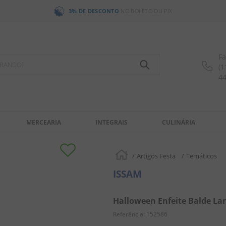
3% DE DESCONTO
NO BOLETO OU PIX
Fa
OCURANDO?
(1
4
MERCEARIA
INTEGRAIS
CULINÁRIA
Artigos Festa
Temáticos
ISSAM
Halloween Enfeite Balde La
Referência
:
152586