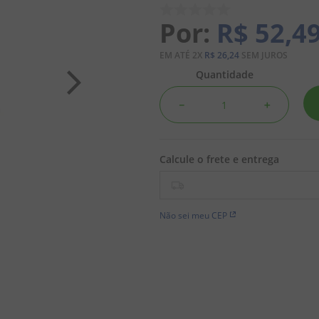
R$
52
,
4
EM ATÉ
2
X
R$
26
,
24
SEM JUROS
Quantidade
－
＋
Não sei meu CEP