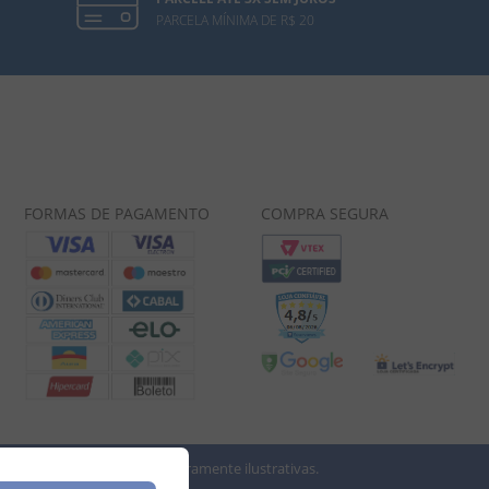
PARCELA MÍNIMA DE R$ 20
FORMAS DE PAGAMENTO
COMPRA SEGURA
 imagens dos produtos são meramente ilustrativas.
vio.