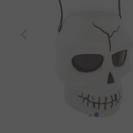
8
º
pipoca
9
º
biscoito
10
º
kit junina