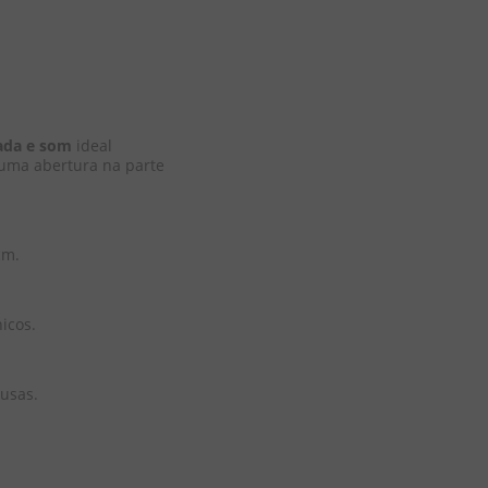
lada e som
 ideal 
uma abertura na parte 
cm.
icos.
usas.