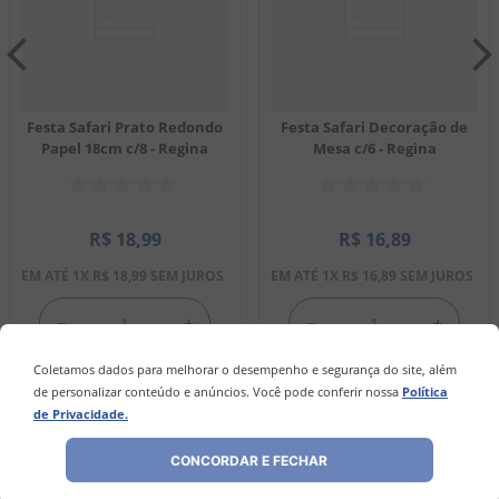
Festa Safari Prato Redondo
Festa Safari Decoração de
Papel 18cm c/8 - Regina
Mesa c/6 - Regina
R$
18
,
99
R$
16
,
89
EM ATÉ
1
X
R$
18
,
99
SEM JUROS
EM ATÉ
1
X
R$
16
,
89
SEM JUROS
－
＋
－
＋
Coletamos dados para melhorar o desempenho e segurança do site, além
de personalizar conteúdo e anúncios. Você pode conferir nossa
Política
COMPRAR
COMPRAR
de Privacidade.
CONCORDAR E FECHAR