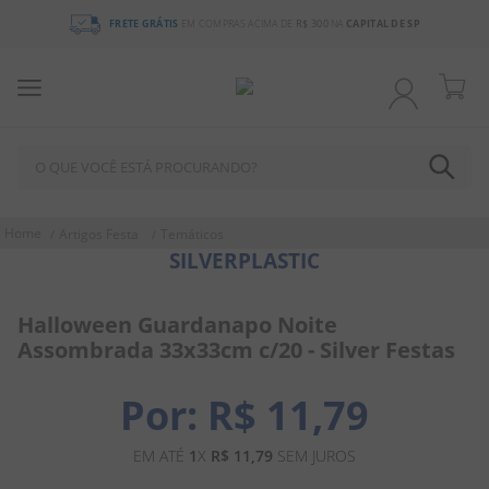
FRETE GRÁTIS
EM COMPRAS ACIMA DE
R$ 300
NA
CAPITAL DE SP
O QUE VOCÊ ESTÁ PROCURANDO?
TERMOS MAIS BUSCADOS
Artigos Festa
Temáticos
SILVERPLASTIC
1
º
chocolate
2
º
bala
Halloween Guardanapo Noite
3
º
pirulito
Assombrada 33x33cm c/20 - Silver Festas
4
º
férias 2026
R$
11
,
79
5
º
amendoim
6
º
salgadinho
EM ATÉ
1
X
R$
11
,
79
SEM JUROS
7
º
biscoito