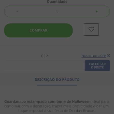
Quantidade
8
º
chiclete
－
＋
9
º
doce leite
10
º
pipoca
COMPRAR
CEP
Não sei meu CEP
CALCULAR
O FRETE
DESCRIÇÃO DO PRODUTO
Guardanapo estampado com tema de Halloween
 ideal para 
combinar com a decoração, trazer mais praticidade e dar um 
toque especial à sua festa de Dia das Bruxas.