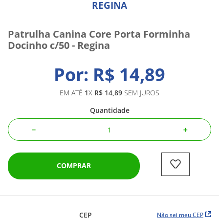
REGINA
Patrulha Canina Core Porta Forminha
Docinho c/50 - Regina
R$
14
,
89
EM ATÉ
1
X
R$
14
,
89
SEM JUROS
Quantidade
－
＋
COMPRAR
CEP
Não sei meu CEP