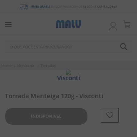
FRETE GRÁTIS
EM COMPRAS ACIMA DE
R$ 300
NA
CAPITAL DE SP
O QUE VOCÊ ESTÁ PROCURANDO?
TERMOS MAIS BUSCADOS
Mercearia
Torradas
1
º
chocolate
Visconti
2
º
bala
3
º
pirulito
Torrada Manteiga 120g - Visconti
4
º
férias 2026
5
º
amendoim
INDISPONÍVEL
6
º
salgadinho
7
º
chiclete