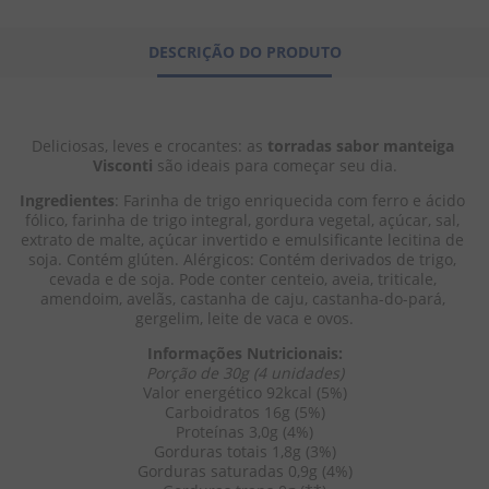
8
º
doce leite
DESCRIÇÃO DO PRODUTO
9
º
biscoito
10
º
bala goma
Deliciosas, leves e crocantes: as 
torradas sabor manteiga
Visconti 
são ideais para começar seu dia.
Ingredientes
: Farinha de trigo enriquecida com ferro e ácido 
fólico, farinha de trigo integral, gordura vegetal, açúcar, sal, 
extrato de malte, açúcar invertido e emulsificante lecitina de 
soja. Contém glúten. Alérgicos: Contém derivados de trigo, 
cevada e de soja. Pode conter centeio, aveia, triticale, 
amendoim, avelãs, castanha de caju, castanha-do-pará, 
gergelim, leite de vaca e ovos.
Informações Nutricionais:
Porção de 30g (4 unidades)
Valor energético 92kcal (5%)
Carboidratos 16g (5%)
Proteínas 3,0g (4%)
Gorduras totais 1,8g (3%)
Gorduras saturadas 0,9g (4%)