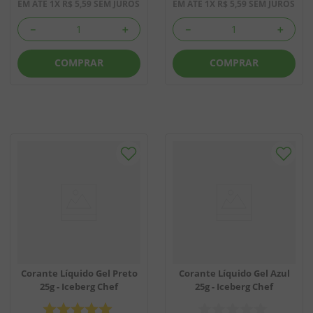
EM ATÉ
1
X
R$
5
,
59
SEM JUROS
EM ATÉ
1
X
R$
5
,
59
SEM JUROS
－
＋
－
＋
COMPRAR
COMPRAR
Corante Líquido Gel Preto
Corante Líquido Gel Azul
25g - Iceberg Chef
25g - Iceberg Chef