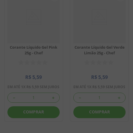
Corante Líquido Gel Pink
Corante Líquido Gel Verde
25g - Chef
Limão 25g - Chef
R$
5
,
59
R$
5
,
59
EM ATÉ
1
X
R$
5
,
59
SEM JUROS
EM ATÉ
1
X
R$
5
,
59
SEM JUROS
－
＋
－
＋
COMPRAR
COMPRAR