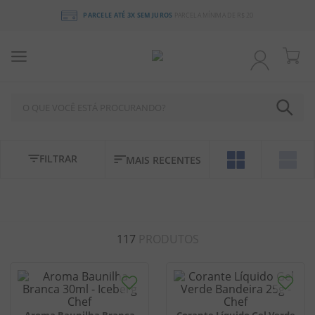
PARCELE ATÉ 3X SEM JUROS
PARCELA MÍNIMA DE R$ 20
O QUE VOCÊ ESTÁ PROCURANDO?
TERMOS MAIS BUSCADOS
FILTRAR
MAIS RECENTES
1
º
chocolate
2
º
bala
3
º
pirulito
117
PRODUTOS
4
º
férias 2026
5
º
amendoim
6
º
salgadinho
7
º
biscoito
Aroma Baunilha Branca
Corante Líquido Gel Verde