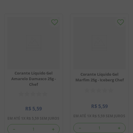
Corante Líquido Gel
Corante Líquido Gel
Amarelo Damasco 25g -
Marfim 25g - Iceberg Chef
Chef
R$
5
,
59
R$
5
,
59
EM ATÉ
1
X
R$
5
,
59
SEM JUROS
EM ATÉ
1
X
R$
5
,
59
SEM JUROS
－
＋
－
＋