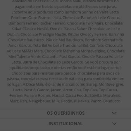
Atacado de Doces de SP, a Doceria Malu, oferece desconto no
pagamento em boleto e parcelas em até 3 vezes sem juros.
Encontre aqui produtos como Bombom Sonho de Valsa Lacta,
Bombom Ouro Branco Lacta, Chocolate Baton ao Leite Garoto,
Bombom Ferrero Rocher Ferrero, Chocolate Twix Mars, Chocolate
Kitkat Clássico Nestlé, Ovo de Páscoa Sabor Chocolate ao Leite
Dublin, Chocolate Prestigio Nestlé, Kinder Ovo Joy Ferrero, Barrinha
Chocolate Bauducco, Pão de Mel Bauducco, Bombom Serenata de
Amor Garoto, Teta Bel Ao Leite Tradicional Bel, Confeito Chocolate
Ao Leite M&Ms Mars, Chocolate Mentinha Montevergine, Chocolate
Mini Talento Verde Castanha Pará Garoto, Ovo de Páscoa Ao Leite
Lacta, Barra de Chocolate ao Leite Garoto. Se você procura por
qualidade, preço baixo e ofertas então você está no lugar certo!
Chocolates para receitas para páscoa, chocolates para ovos de
páscoa, chocolates para receitas de natal ou para confeitaria em um
só lugar. A Doce Malu é o lar de marcas como Siareg, Montevergine,
Lacta, Nestlé, Garoto, Jazam, Arcor, Cau, Top Cau, Top Cacau,
Ferrero, Ferrero Rocher, Harald, Cacau Foods, Stevita, Mavalério,
Marz, Pan, Neugebauer, Milk, Peccin, Ki Kakau, Panco, Bauducco.
OS QUERIDINHOS
TABLETES DE CHOCOLATES
INSTITUCIONAL
FESTAS