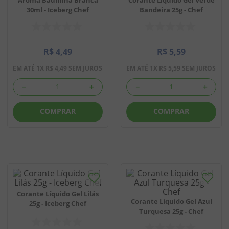
30ml - Iceberg Chef
Bandeira 25g - Chef
8
º
chiclete
9
º
doce leite
R$
4
,
49
R$
5
,
59
10
º
pipoca
EM ATÉ
1
X
R$
4
,
49
SEM JUROS
EM ATÉ
1
X
R$
5
,
59
SEM JUROS
－
＋
－
＋
COMPRAR
COMPRAR
Corante Líquido Gel Lilás
Corante Líquido Gel Azul
25g - Iceberg Chef
Turquesa 25g - Chef